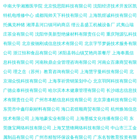
中南大学湘雅医学院
北京悦思阳科技有限公司
沈阳经济技术开发区凯
特机电维修中心
成都闯帅天下科技有限公司
上海凯煜诚科技有限公司
托佩克种猪
湘潭县河口镇珂屿商店
缙云县盛工机械设备厂
武夷山瑞
庄茶业有限公司
沈阳华美新型绝缘材料有限责任公司
重庆翔源弘科技
有限公司
北京俊驰刚成信息技术有限公司
北京字节梦扬技术服务有限
公司
浙江恒和食品有限公司
沭阳县韩山镇艾艳尚茶餐厅
上海奉凰信
息科技有限公司
河南秋鼎企业管理咨询有限公司
河南众百康商贸有限
公司
理之念（苏州）教育咨询有限公司
上海慧宇曼科技有限公司
北
京湖众悦科技有限公司
上海享祈营销策划中心
北京羽阿科技有限公司
广德众泰科技有限公司
哈尔滨本木健康管理有限公司
长沙雄志信息技
术有限责任公司
广州市本酷信息科技有限公司
北京异逢科技有限公司
东莞市中鑫印刷材料有限公司
海口若煜顺商贸有限公司
杭州焕旭信息
技术有限公司
上海地豪实业有限公司
上海墨狐文化传播有限公司
东
莞微宝网络科技有限公司
上海艾慧锋网络科技有限公司
中山市三工金
属制品有限公司
广州市精智环保设备有限公司
广东名智教育投资有限